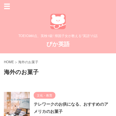
TOEIC980点、英検1級! 帰国子女が教える"英語"の話
ぴか英語
HOME
>
海外のお菓子
海外のお菓子
文化・教育
テレワークのお供になる、おすすめのア
メリカのお菓子