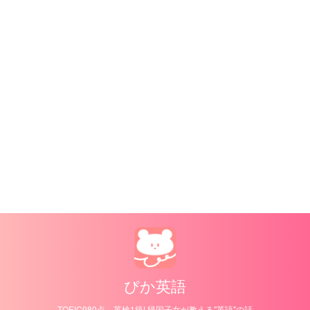
ぴか英語
TOEIC980点、英検1級! 帰国子女が教える"英語"の話