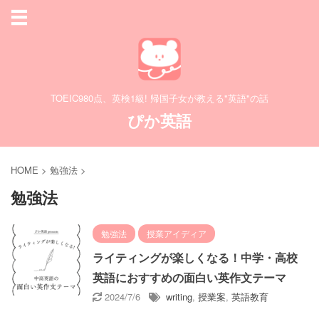
TOEIC980点、英検1級! 帰国子女が教える"英語"の話
ぴか英語
HOME
>
勉強法
>
勉強法
勉強法
授業アイディア
ライティングが楽しくなる！中学・高校
英語におすすめの面白い英作文テーマ
2024/7/6
writing
,
授業案
,
英語教育