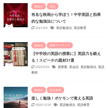
勉強法
英語
有名な映画から学ぼう！中学英語と効果
的な勉強法について
2021/9/9
英語勉強法
,
英語教育
勉強法
授業アイディア
【中学校の英語の授業に】英語力を鍛え
る！スピーチの題材31選
2022/9/24
授業案
,
英会話
,
英語勉強法
,
英語
教師
勉強法
英語表現
楽しく勉強！ポケモンで覚える英語
2020/12/26
英語勉強法
,
英語教育