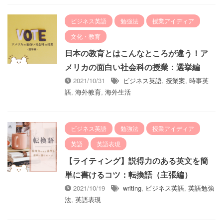
ビジネス英語
勉強法
授業アイディア
文化・教育
日本の教育とはこんなところが違う！ア
メリカの面白い社会科の授業：選挙編
2021/10/31
ビジネス英語
,
授業案
,
時事英
語
,
海外教育
,
海外生活
ビジネス英語
勉強法
授業アイディア
英語
英語表現
【ライティング】説得力のある英文を簡
単に書けるコツ：転換語（主張編）
2021/10/19
writing
,
ビジネス英語
,
英語勉強
法
,
英語表現