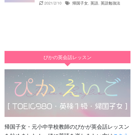
2021/2/10
帰国子女
,
英語
,
英語勉強法
ぴかの英会話レッスン
帰国子女・元小中学校教師のぴかが英会話レッスン