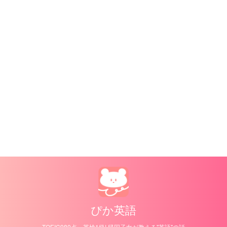
ぴか英語
TOEIC980点、英検1級! 帰国子女が教える"英語"の話