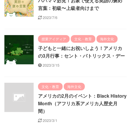
パパママ必見！お家で使える英語の褒め
言葉：初級〜上級者向けまで
2023/7/6
授業アイディア
文化・教育
海外文化
子どもと一緒にお祝いしよう！アメリカ
の3月行事：セント・パトリックス・デー
2023/3/15
文化・教育
海外文化
アメリカの2月のイベント：Black History
Month（アフリカ系アメリカ人歴史月
間）
2023/3/1