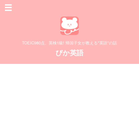
TOEIC980点、英検1級! 帰国子女が教える"英語"の話
ぴか英語