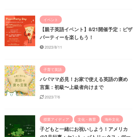
イベント
【親子英語イベント】8/21開催予定：ピザ
パーティーを楽しもう！
2023/8/11
子育て英語
パパママ必見！お家で使える英語の褒め
言葉：初級〜上級者向けまで
2023/7/6
授業アイディア
文化・教育
海外文化
子どもと一緒にお祝いしよう！アメリカ
の3月行事：セント・パトリックス・デー