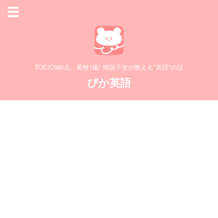
TOEIC980点、英検1級! 帰国子女が教える"英語"の話
ぴか英語