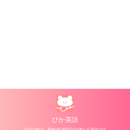
ぴか英語
TOEIC980点、英検1級! 帰国子女が教える"英語"の話