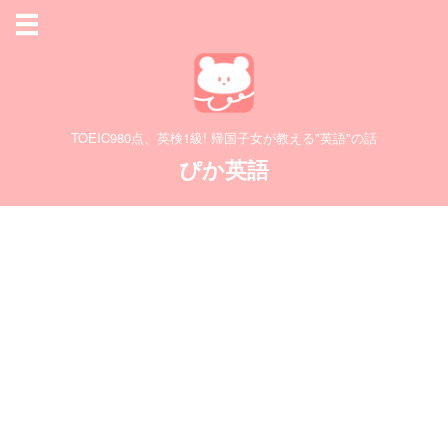
TOEIC980点、英検1級! 帰国子女が教える"英語"の話
ぴか英語