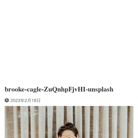
brooke-cagle-ZuQnhpFjvHI-unsplash
2023年2月18日