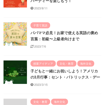
パーティーを楽しもう！
2023/8/11
子育て英語
パパママ必見！お家で使える英語の褒め
言葉：初級〜上級者向けまで
2023/7/6
授業アイディア
文化・教育
海外文化
子どもと一緒にお祝いしよう！アメリカ
の3月行事：セント・パトリックス・デー
2023/3/15
文化・教育
海外文化