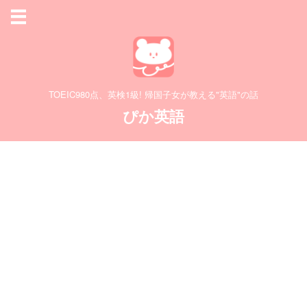
TOEIC980点、英検1級! 帰国子女が教える"英語"の話
ぴか英語