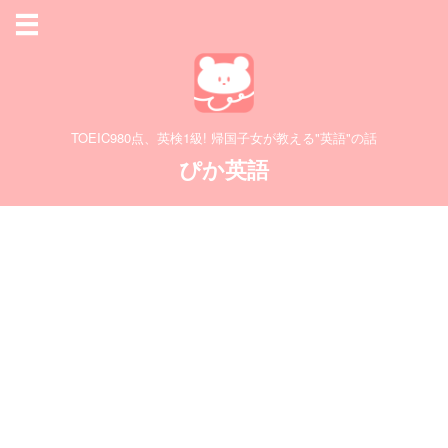
TOEIC980点、英検1級! 帰国子女が教える"英語"の話
ぴか英語