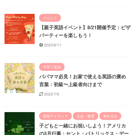
イベント
【親子英語イベント】8/21開催予定：ピザ
パーティーを楽しもう！
2023/8/11
子育て英語
パパママ必見！お家で使える英語の褒め
言葉：初級〜上級者向けまで
2023/7/6
授業アイディア
文化・教育
海外文化
子どもと一緒にお祝いしよう！アメリカ
の3月行事：セント・パトリックス・デー