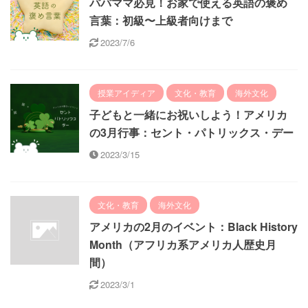
パパママ必見！お家で使える英語の褒め
言葉：初級〜上級者向けまで
2023/7/6
授業アイディア
文化・教育
海外文化
子どもと一緒にお祝いしよう！アメリカ
の3月行事：セント・パトリックス・デー
2023/3/15
文化・教育
海外文化
アメリカの2月のイベント：Black History
Month（アフリカ系アメリカ人歴史月
間）
2023/3/1