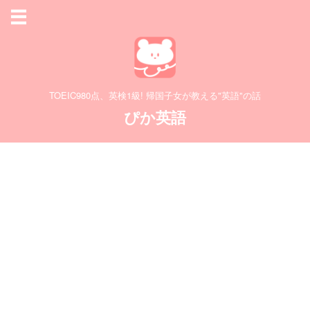
TOEIC980点、英検1級! 帰国子女が教える"英語"の話
ぴか英語