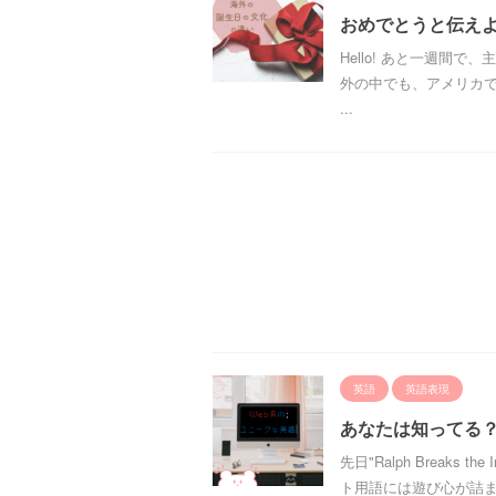
おめでとうと伝え
Hello! あと一週間で、
外の中でも、アメリカで
...
英語
英語表現
あなたは知ってる？
先日"Ralph Break
ト用語には遊び心が詰ま