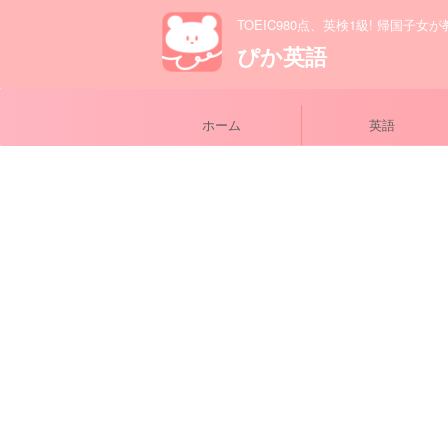
TOEIC980点、英検1級! 帰国子女
ぴか英語
ホーム
英語