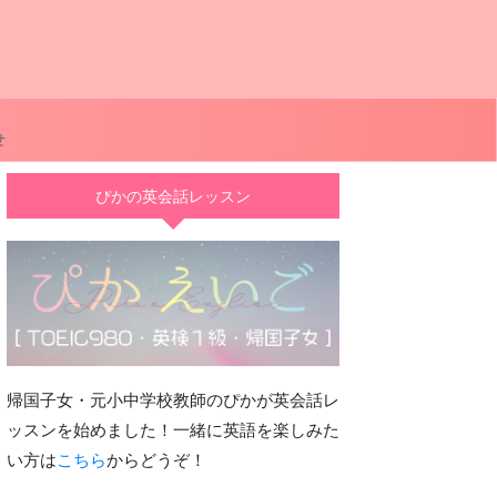
せ
ぴかの英会話レッスン
帰国子女・元小中学校教師のぴかが英会話レ
ッスンを始めました！一緒に英語を楽しみた
い方は
こちら
からどうぞ！