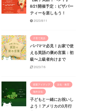
8/21開催予定：ピザパー
ティーを楽しもう！
2023/8/11
子育て英語
パパママ必見！お家で使
える英語の褒め言葉：初
級〜上級者向けまで
2023/7/6
授業アイディア
文化・教育
海外文化
子どもと一緒にお祝いし
よう！アメリカの3月行