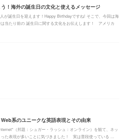
よう！海外の誕生日の文化と使えるメッセージ
主人が誕生日を迎えます！Happy Birthdayですね! そこで、今回は海
は当たり前の 誕生日に関する文化をお伝えします！ アメリカ
Web系のユニークな英語表現とその由来
s the Internet"（邦題：シュガー・ラッシュ：オンライン）を観て、ネッ
った表現が多いことに気づきました！ 実は普段使っている ...