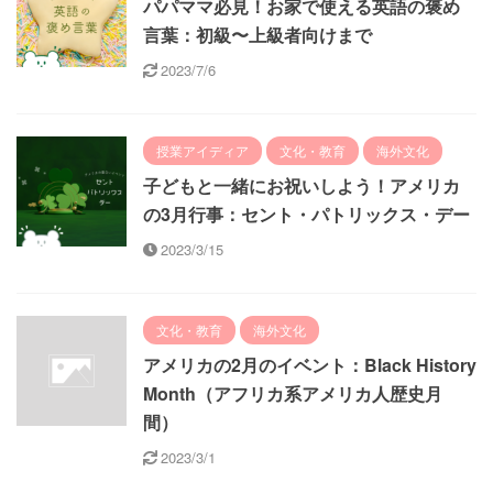
パパママ必見！お家で使える英語の褒め
言葉：初級〜上級者向けまで
2023/7/6
授業アイディア
文化・教育
海外文化
子どもと一緒にお祝いしよう！アメリカ
の3月行事：セント・パトリックス・デー
2023/3/15
文化・教育
海外文化
アメリカの2月のイベント：Black History
Month（アフリカ系アメリカ人歴史月
間）
2023/3/1