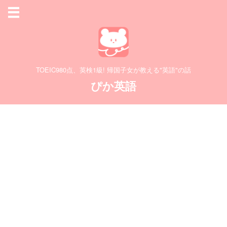
TOEIC980点、英検1級! 帰国子女が教える"英語"の話
ぴか英語