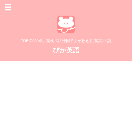
TOEIC980点、英検1級! 帰国子女が教える"英語"の話
ぴか英語