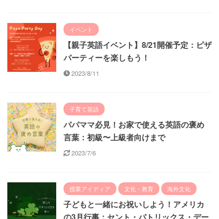
イベント
【親子英語イベント】8/21開催予定：ピザ
パーティーを楽しもう！
2023/8/11
子育て英語
パパママ必見！お家で使える英語の褒め
言葉：初級〜上級者向けまで
2023/7/6
授業アイディア
文化・教育
海外文化
子どもと一緒にお祝いしよう！アメリカ
の3月行事：セント・パトリックス・デー