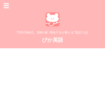
TOEIC980点、英検1級! 帰国子女が教える"英語"の話
ぴか英語