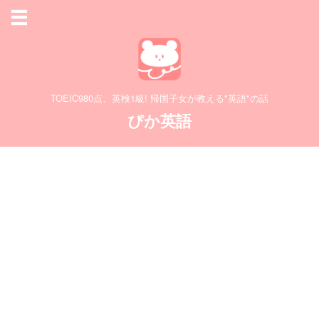
TOEIC980点、英検1級! 帰国子女が教える"英語"の話
ぴか英語