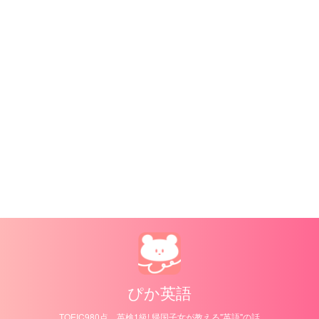
ぴか英語
TOEIC980点、英検1級! 帰国子女が教える"英語"の話