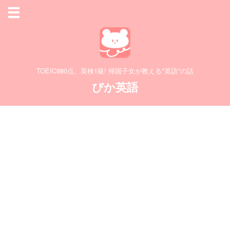
TOEIC980点、英検1級! 帰国子女が教える"英語"の話
ぴか英語