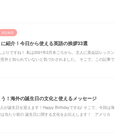
英語表現
に紹介！今日から使える英語の挨拶33選
ee! お久しぶりですね！ 私は2021年2月末ごろから、主人に英会話レッスン
意外と知られていないと気づかされました。 そこで、この記事で
よう！海外の誕生日の文化と使えるメッセージ
主人が誕生日を迎えます！Happy Birthdayですね! そこで、今回は海
は当たり前の 誕生日に関する文化をお伝えします！ アメリカ