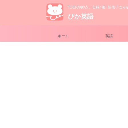
TOEIC980点、英検1級! 帰国子女
ぴか英語
ホーム
英語