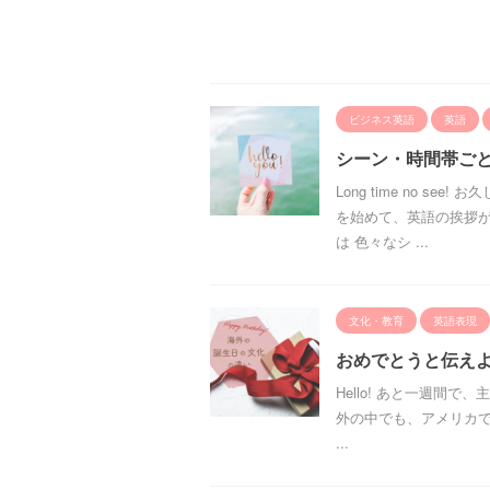
ビジネス英語
英語
シーン・時間帯ごと
Long time no s
を始めて、英語の挨拶が
は 色々なシ ...
文化・教育
英語表現
おめでとうと伝え
Hello! あと一週間で、
外の中でも、アメリカで
...