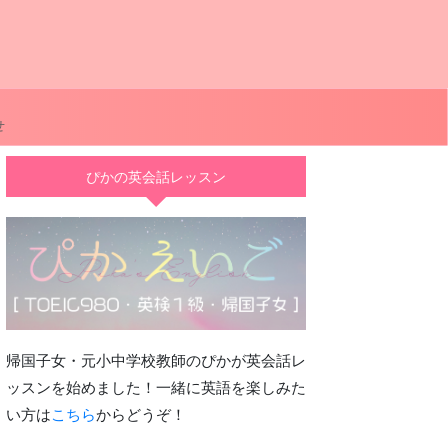
せ
ぴかの英会話レッスン
帰国子女・元小中学校教師のぴかが英会話レ
ッスンを始めました！一緒に英語を楽しみた
い方は
こちら
からどうぞ！