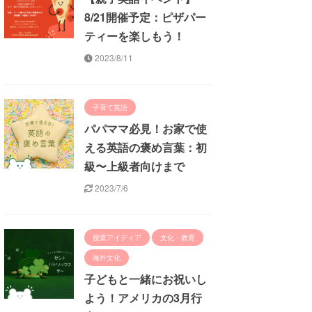
8/21開催予定：ピザパー
ティーを楽しもう！
2023/8/11
子育て英語
パパママ必見！お家で使
える英語の褒め言葉：初
級〜上級者向けまで
2023/7/6
授業アイディア
文化・教育
海外文化
子どもと一緒にお祝いし
よう！アメリカの3月行