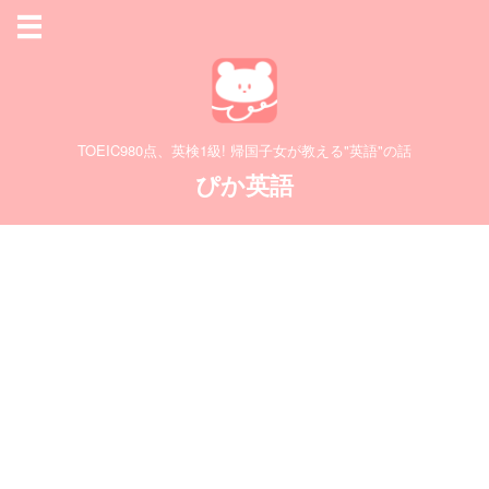
TOEIC980点、英検1級! 帰国子女が教える"英語"の話
ぴか英語