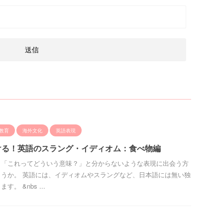
教育
海外文化
英語表現
ける！英語のスラング・イディオム：食べ物編
、「これってどういう意味？」と分からないような表現に出会う方
うか。 英語には、イディオムやスラングなど、日本語には無い独
。 &nbs ...