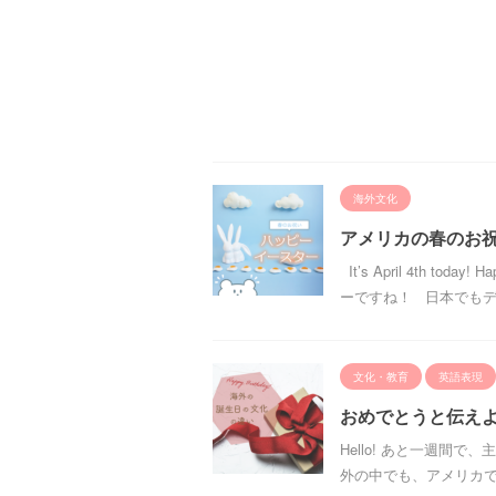
海外文化
アメリカの春のお
It’s April 4th t
ーですね！ 日本でもディ
文化・教育
英語表現
おめでとうと伝え
Hello! あと一週間で、
外の中でも、アメリカで