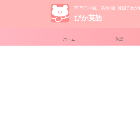
TOEIC980点、英検1級! 帰国子女
ぴか英語
ホーム
英語