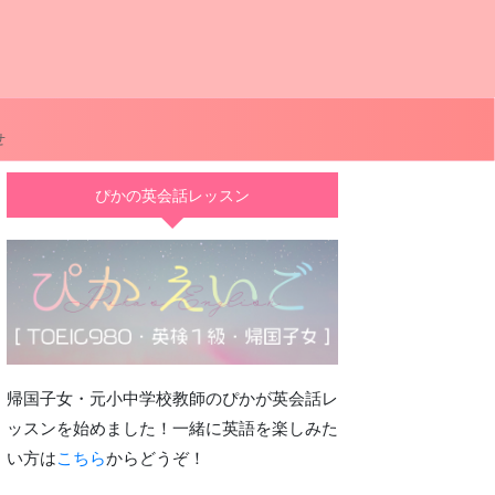
せ
ぴかの英会話レッスン
帰国子女・元小中学校教師のぴかが英会話レ
ッスンを始めました！一緒に英語を楽しみた
い方は
こちら
からどうぞ！