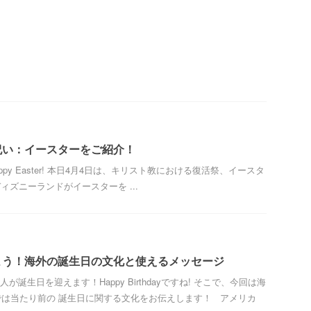
祝い：イースターをご紹介！
oday! Happy Easter! 本日4月4日は、キリスト教における復活祭、イースタ
ズニーランドがイースターを ...
よう！海外の誕生日の文化と使えるメッセージ
主人が誕生日を迎えます！Happy Birthdayですね! そこで、今回は海
は当たり前の 誕生日に関する文化をお伝えします！ アメリカ