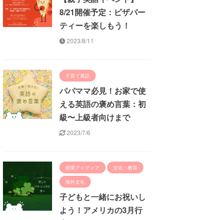
8/21開催予定：ピザパー
ティーを楽しもう！
2023/8/11
子育て英語
パパママ必見！お家で使
える英語の褒め言葉：初
級〜上級者向けまで
2023/7/6
授業アイディア
文化・教育
海外文化
子どもと一緒にお祝いし
よう！アメリカの3月行