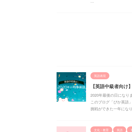
...
英語表現
【英語中級者向け】
2020年最後の日にな
このブログ「ぴか英語」や
挑戦ができた一年になりま 
文化・教育
英語